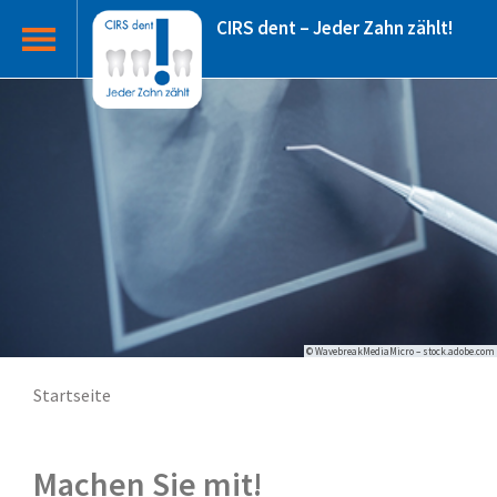
CIRS dent – Jeder Zahn zählt!
© WavebreakMediaMicro – stock.adobe.com
Startseite
Machen Sie mit!